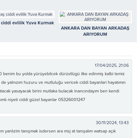
ciddi evlilik Yuva Kurmak
ANKARA DAN BAYAN ARKADAŞ
ARIYORUM
17/04/2025, 21:06
0 benim bu yolda yürüyebilcek dürüstlügü ilke edinmiş kalbi temiz
de yalnızım huzuru ve mutluluğu vericek ciddi bayanlari hayatımın
tacak yasayacak birini mutlaka bulacak inancındayım ben kendi
ımlı niyeti ciddi güzel bayanlar 05326001247
30/11/2024, 13:43
m yanlızim tanışmak isdersen ara msj at tanışalım watsap açık