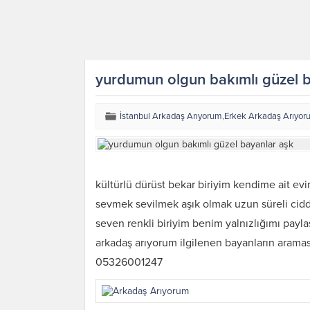
yurdumun olgun bakımlı güzel 
İstanbul Arkadaş Arıyorum
,
Erkek Arkadaş Arıyor
kültürlü dürüst bekar biriyim kendime ait ev
sevmek sevilmek aşık olmak uzun süreli cidd
seven renkli biriyim benim yalnızlığımı payla
arkadaş arıyorum ilgilenen bayanların aramas
05326001247