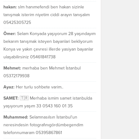
hakan:
slm hanımefendi ben hakan sizinle
tanışmak isterim niyetim ciddi arayın tanışalım
05425305725
Ömer:
Selam Konyada yaşıyorum 28 yaşındayım
bekarım tanışmak isteyen bayanlari bekliyorum
Konya ve yakın çevresi illerde yasiyan bayanlar
ulaşabilirsiniz 05461841738
Mehmet:
merhaba ben Mehmet İstanbul
05372179938
Ayaz:
Her turlu sohbete varim..
SAMET:
🇹🇷 Merhaba ismim samet istanbulda
yaşıyorum yaşım 33 0543 160 01 35
Muhammed:
Selamnasılsın İstanbul'un
neresindesin fotografınıgördümbegendim
telefonnumaram 05395867861