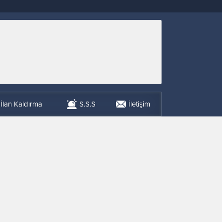
İlan Kaldırma
S.S.S
İletişim