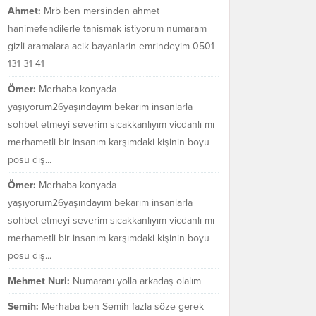
Ahmet:
Mrb ben mersinden ahmet
hanimefendilerle tanismak istiyorum numaram
gizli aramalara acik bayanlarin emrindeyim 0501
131 31 41
Ömer:
Merhaba konyada
yaşıyorum26yaşındayım bekarım insanlarla
sohbet etmeyi severim sıcakkanlıyım vicdanlı mı
merhametli bir insanım karşımdaki kişinin boyu
posu dış...
Ömer:
Merhaba konyada
yaşıyorum26yaşındayım bekarım insanlarla
sohbet etmeyi severim sıcakkanlıyım vicdanlı mı
merhametli bir insanım karşımdaki kişinin boyu
posu dış...
Mehmet Nuri:
Numaranı yolla arkadaş olalım
Semih:
Merhaba ben Semih fazla söze gerek