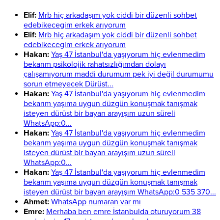
Elif:
Mrb hiç arkadaşım yok ciddi bir düzenli sohbet
edebikecegim erkek arıyorum
Elif:
Mrb hiç arkadaşım yok ciddi bir düzenli sohbet
edebikecegim erkek arıyorum
Hakan:
Yaş 47 İstanbul'da yaşıyorum hiç evlenmedim
bekarım psikolojik rahatsızlığımdan dolayı
çalışamıyorum maddi durumum pek iyi değil durumumu
sorun etmeyecek Dürüst...
Hakan:
Yaş 47 İstanbul'da yaşıyorum hiç evlenmedim
bekarım yaşıma uygun düzgün konuşmak tanışmak
isteyen dürüst bir bayan arayışım uzun süreli
WhatsApp:0...
Hakan:
Yaş 47 İstanbul'da yaşıyorum hiç evlenmedim
bekarım yaşıma uygun düzgün konuşmak tanışmak
isteyen dürüst bir bayan arayışım uzun süreli
WhatsApp:0...
Hakan:
Yaş 47 İstanbul'da yaşıyorum hiç evlenmedim
bekarım yaşıma uygun düzgün konuşmak tanışmak
isteyen dürüst bir bayan arayışım WhatsApp:0 535 370...
Ahmet:
WhatsApp numaran var mı
Emre:
Merhaba ben emre İstanbulda oturuyorum 38