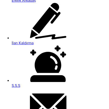
Erkek Arkadaş
İlan Kaldırma
S.S.S