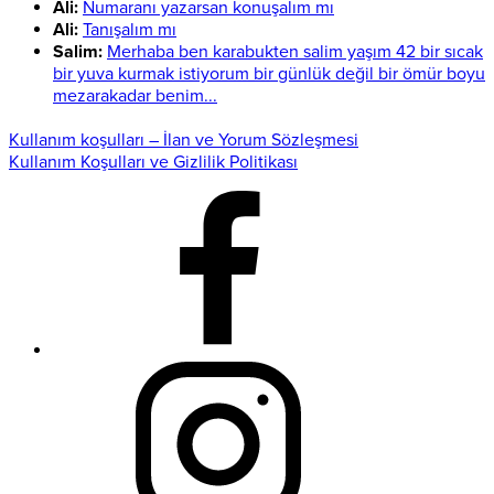
Ali:
Numaranı yazarsan konuşalım mı
Ali:
Tanışalım mı
Salim:
Merhaba ben karabukten salim yaşım 42 bir sıcak
bir yuva kurmak istiyorum bir günlük değil bir ömür boyu
mezarakadar benim...
Kullanım koşulları – İlan ve Yorum Sözleşmesi
Kullanım Koşulları ve Gizlilik Politikası