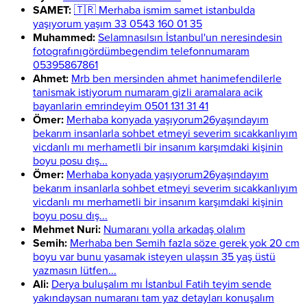
SAMET:
🇹🇷 Merhaba ismim samet istanbulda
yaşıyorum yaşım 33 0543 160 01 35
Muhammed:
Selamnasılsın İstanbul'un neresindesin
fotografınıgördümbegendim telefonnumaram
05395867861
Ahmet:
Mrb ben mersinden ahmet hanimefendilerle
tanismak istiyorum numaram gizli aramalara acik
bayanlarin emrindeyim 0501 131 31 41
Ömer:
Merhaba konyada yaşıyorum26yaşındayım
bekarım insanlarla sohbet etmeyi severim sıcakkanlıyım
vicdanlı mı merhametli bir insanım karşımdaki kişinin
boyu posu dış...
Ömer:
Merhaba konyada yaşıyorum26yaşındayım
bekarım insanlarla sohbet etmeyi severim sıcakkanlıyım
vicdanlı mı merhametli bir insanım karşımdaki kişinin
boyu posu dış...
Mehmet Nuri:
Numaranı yolla arkadaş olalım
Semih:
Merhaba ben Semih fazla söze gerek yok 20 cm
boyu var bunu yasamak isteyen ulaşsın 35 yaş üstü
yazmasın lütfen...
Ali:
Derya buluşalım mı İstanbul Fatih teyim sende
yakındaysan numaranı tam yaz detayları konuşalım