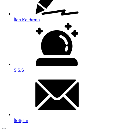
İlan Kaldırma
S.S.S
İletişim