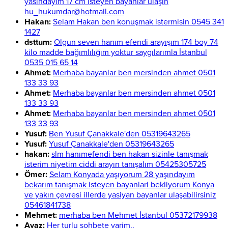
yasindayim 17 cm isteyen bayanlar ulaşın
hu_hukumdar@hotmail.com
Hakan:
Selam Hakan ben konuşmak istermisin 0545 341
1427
dsttum:
Olgun seven hanım efendi arayışım 174 boy 74
kilo madde bağımlılığım yoktur saygılarımla İstanbul
0535 015 65 14
Ahmet:
Merhaba bayanlar ben mersinden ahmet 0501
133 33 93
Ahmet:
Merhaba bayanlar ben mersinden ahmet 0501
133 33 93
Ahmet:
Merhaba bayanlar ben mersinden ahmet 0501
133 33 93
Yusuf:
Ben Yusuf Çanakkale'den 05319643265
Yusuf:
Yusuf Çanakkale'den 05319643265
hakan:
slm hanımefendi ben hakan sizinle tanışmak
isterim niyetim ciddi arayın tanışalım 05425305725
Ömer:
Selam Konyada yaşıyorum 28 yaşındayım
bekarım tanışmak isteyen bayanlari bekliyorum Konya
ve yakın çevresi illerde yasiyan bayanlar ulaşabilirsiniz
05461841738
Mehmet:
merhaba ben Mehmet İstanbul 05372179938
Ayaz:
Her turlu sohbete varim..