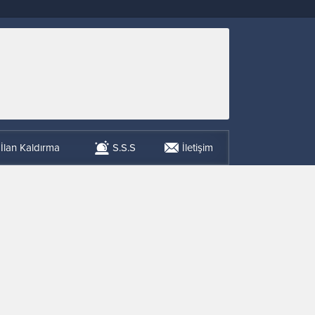
İlan Kaldırma
S.S.S
İletişim