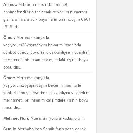
Ahmet:
Mrb ben mersinden ahmet
hanimefendilerle tanismak istiyorum numaram
gizli aramalara acik bayanlarin emrindeyim 0501
131 31 41
Ömer:
Merhaba konyada
yaşıyorum26yaşındayım bekarım insanlarla
sohbet etmeyi severim sıcakkanlıyım vicdanlı mı
merhametli bir insanım karşımdaki kişinin boyu
posu dış...
Ömer:
Merhaba konyada
yaşıyorum26yaşındayım bekarım insanlarla
sohbet etmeyi severim sıcakkanlıyım vicdanlı mı
merhametli bir insanım karşımdaki kişinin boyu
posu dış...
Mehmet Nuri:
Numaranı yolla arkadaş olalım
Semih:
Merhaba ben Semih fazla söze gerek