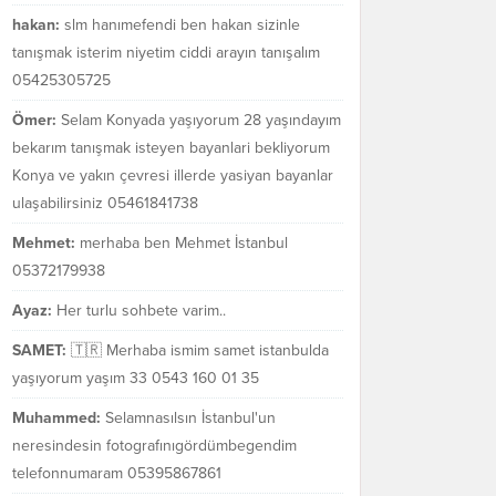
hakan:
slm hanımefendi ben hakan sizinle
tanışmak isterim niyetim ciddi arayın tanışalım
05425305725
Ömer:
Selam Konyada yaşıyorum 28 yaşındayım
bekarım tanışmak isteyen bayanlari bekliyorum
Konya ve yakın çevresi illerde yasiyan bayanlar
ulaşabilirsiniz 05461841738
Mehmet:
merhaba ben Mehmet İstanbul
05372179938
Ayaz:
Her turlu sohbete varim..
SAMET:
🇹🇷 Merhaba ismim samet istanbulda
yaşıyorum yaşım 33 0543 160 01 35
Muhammed:
Selamnasılsın İstanbul'un
neresindesin fotografınıgördümbegendim
telefonnumaram 05395867861