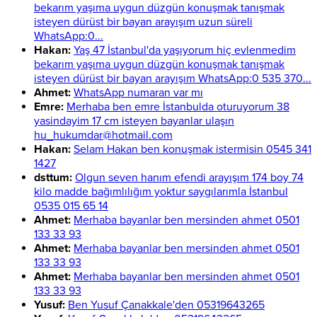
bekarım yaşıma uygun düzgün konuşmak tanışmak
isteyen dürüst bir bayan arayışım uzun süreli
WhatsApp:0...
Hakan:
Yaş 47 İstanbul'da yaşıyorum hiç evlenmedim
bekarım yaşıma uygun düzgün konuşmak tanışmak
isteyen dürüst bir bayan arayışım WhatsApp:0 535 370...
Ahmet:
WhatsApp numaran var mı
Emre:
Merhaba ben emre İstanbulda oturuyorum 38
yasindayim 17 cm isteyen bayanlar ulaşın
hu_hukumdar@hotmail.com
Hakan:
Selam Hakan ben konuşmak istermisin 0545 341
1427
dsttum:
Olgun seven hanım efendi arayışım 174 boy 74
kilo madde bağımlılığım yoktur saygılarımla İstanbul
0535 015 65 14
Ahmet:
Merhaba bayanlar ben mersinden ahmet 0501
133 33 93
Ahmet:
Merhaba bayanlar ben mersinden ahmet 0501
133 33 93
Ahmet:
Merhaba bayanlar ben mersinden ahmet 0501
133 33 93
Yusuf:
Ben Yusuf Çanakkale'den 05319643265