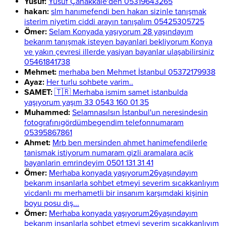
Yusuf:
Yusuf Çanakkale'den 05319643265
hakan:
slm hanımefendi ben hakan sizinle tanışmak
isterim niyetim ciddi arayın tanışalım 05425305725
Ömer:
Selam Konyada yaşıyorum 28 yaşındayım
bekarım tanışmak isteyen bayanlari bekliyorum Konya
ve yakın çevresi illerde yasiyan bayanlar ulaşabilirsiniz
05461841738
Mehmet:
merhaba ben Mehmet İstanbul 05372179938
Ayaz:
Her turlu sohbete varim..
SAMET:
🇹🇷 Merhaba ismim samet istanbulda
yaşıyorum yaşım 33 0543 160 01 35
Muhammed:
Selamnasılsın İstanbul'un neresindesin
fotografınıgördümbegendim telefonnumaram
05395867861
Ahmet:
Mrb ben mersinden ahmet hanimefendilerle
tanismak istiyorum numaram gizli aramalara acik
bayanlarin emrindeyim 0501 131 31 41
Ömer:
Merhaba konyada yaşıyorum26yaşındayım
bekarım insanlarla sohbet etmeyi severim sıcakkanlıyım
vicdanlı mı merhametli bir insanım karşımdaki kişinin
boyu posu dış...
Ömer:
Merhaba konyada yaşıyorum26yaşındayım
bekarım insanlarla sohbet etmeyi severim sıcakkanlıyım