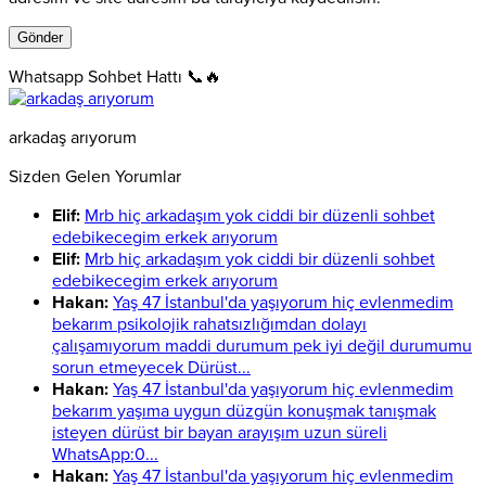
Whatsapp Sohbet Hattı 📞🔥
arkadaş arıyorum
Sizden Gelen Yorumlar
Elif:
Mrb hiç arkadaşım yok ciddi bir düzenli sohbet
edebikecegim erkek arıyorum
Elif:
Mrb hiç arkadaşım yok ciddi bir düzenli sohbet
edebikecegim erkek arıyorum
Hakan:
Yaş 47 İstanbul'da yaşıyorum hiç evlenmedim
bekarım psikolojik rahatsızlığımdan dolayı
çalışamıyorum maddi durumum pek iyi değil durumumu
sorun etmeyecek Dürüst...
Hakan:
Yaş 47 İstanbul'da yaşıyorum hiç evlenmedim
bekarım yaşıma uygun düzgün konuşmak tanışmak
isteyen dürüst bir bayan arayışım uzun süreli
WhatsApp:0...
Hakan:
Yaş 47 İstanbul'da yaşıyorum hiç evlenmedim