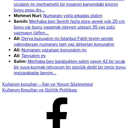
vicdanlı mı merhametli bir insanım karşımdaki kişinin
boyu posu dış...
Mehmet Nuri:
Numaranı yolla arkadaş olalım
Semih:
Merhaba ben Semih fazla söze gerek yok 20 cm
boyu var bunu yasamak isteyen ulaşsın 35 yaş üstü
yazmasın lütfen...
Ali:
Derya buluşalım mı İstanbul Fatih teyim sende
yakındaysan numaranı tam yaz detayları konuşalım
Ali:
Numaranı yazarsan konuşalım mı
Ali:
Tanışalım mı
Salim:
Merhaba ben karabukten salim yaşım 42 bir sıcak
bir yuva kurmak istiyorum bir günlük değil bir ömür boyu
mezarakadar benim...
Kullanım koşulları – İlan ve Yorum Sözleşmesi
Kullanım Koşulları ve Gizlilik Politikası