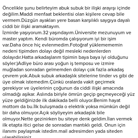
Öncelikle şunu belirteyim abuk subuk bir ilişki arayışı içinde
değilim.Maddi menfaat beklentisi olan kişilere cevap bile
vermem.Düzgün ayakları yere basan karşılıklı saygıya dayalı
ciddi bir ilişki aramaktayım.
İzmirde yaşıyorum.32 yaşındayım.Üniversite mezunuyum ve
master yaptım. Kendi büromda çalışıyorum iyi bir işim
var.Daha önce hiç evlenmedim.Fotoğraf yüklemememin
nedeni tipimden dolayı değil mesleki nedenlerden
dolayıdır.Hatta arkadaşlarım tipimin baya baya iyi olduğunu
söyler:)Adliye büro arası yoğun iş temposu ve izmire
muğladan sonradan gelmemden dolayı çok fazla arkadaş
çevrem yok.Abuk subuk arkadaşlık sitelerine tinder vs gibi de
üye olmak istemedim.Çünkü oralarda vakit geçirmek
gerekiyor ve üyelerinin çoğunun da ciddi ilişki amacında
olmadığı aşikar. Aslında biriyle ömrün geçip geçmeyeceği yüz
yüze geldiğinizde ilk dakikada belli oluyor.Benim hayat
mottom da bu.İlk buluşmada o elektrik yoksa mümkün değil
bir daha olmuyor.Açık söyliyeyim arkadaşlık bile
olmuyor.Nette gezinirken bu siteye denk geldim.İlan vermek
ilk etapta itici gelse de sonradan mantıklı geldi. Onun için
ilanımı paylaşmak istedim.mail adresimden yada siteden
ulaşabilirsiniz