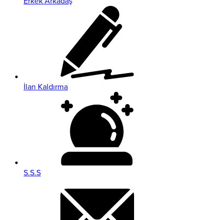
Erkek Arkadaş
İlan Kaldırma
S.S.S