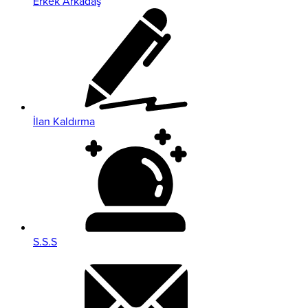
Erkek Arkadaş
İlan Kaldırma
S.S.S