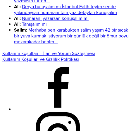
yazmasın lütfen...
Ali:
Derya buluşalım mı İstanbul Fatih teyim sende
yakındaysan numaranı tam yaz detayları konuşalım
Ali:
Numaranı yazarsan konuşalım mı
Ali:
Tanışalım mı
Salim:
Merhaba ben karabukten salim yaşım 42 bir sıcak
bir yuva kurmak istiyorum bir günlük değil bir ömür boyu
mezarakadar benim...
Kullanım koşulları – İlan ve Yorum Sözleşmesi
Kullanım Koşulları ve Gizlilik Politikası