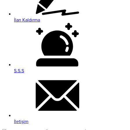
İlan Kaldırma
S.S.S
İletişim