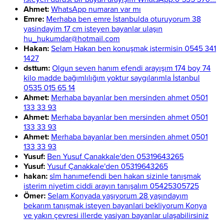
Ahmet:
WhatsApp numaran var mı
Emre:
Merhaba ben emre İstanbulda oturuyorum 38
yasindayim 17 cm isteyen bayanlar ulaşın
hu_hukumdar@hotmail.com
Hakan:
Selam Hakan ben konuşmak istermisin 0545 341
1427
dsttum:
Olgun seven hanım efendi arayışım 174 boy 74
kilo madde bağımlılığım yoktur saygılarımla İstanbul
0535 015 65 14
Ahmet:
Merhaba bayanlar ben mersinden ahmet 0501
133 33 93
Ahmet:
Merhaba bayanlar ben mersinden ahmet 0501
133 33 93
Ahmet:
Merhaba bayanlar ben mersinden ahmet 0501
133 33 93
Yusuf:
Ben Yusuf Çanakkale'den 05319643265
Yusuf:
Yusuf Çanakkale'den 05319643265
hakan:
slm hanımefendi ben hakan sizinle tanışmak
isterim niyetim ciddi arayın tanışalım 05425305725
Ömer:
Selam Konyada yaşıyorum 28 yaşındayım
bekarım tanışmak isteyen bayanlari bekliyorum Konya
ve yakın çevresi illerde yasiyan bayanlar ulaşabilirsiniz