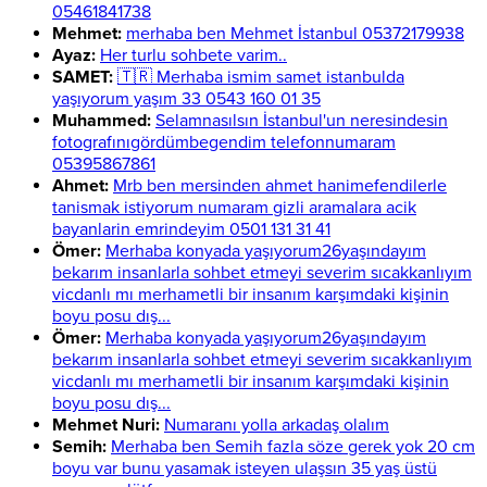
05461841738
Mehmet:
merhaba ben Mehmet İstanbul 05372179938
Ayaz:
Her turlu sohbete varim..
SAMET:
🇹🇷 Merhaba ismim samet istanbulda
yaşıyorum yaşım 33 0543 160 01 35
Muhammed:
Selamnasılsın İstanbul'un neresindesin
fotografınıgördümbegendim telefonnumaram
05395867861
Ahmet:
Mrb ben mersinden ahmet hanimefendilerle
tanismak istiyorum numaram gizli aramalara acik
bayanlarin emrindeyim 0501 131 31 41
Ömer:
Merhaba konyada yaşıyorum26yaşındayım
bekarım insanlarla sohbet etmeyi severim sıcakkanlıyım
vicdanlı mı merhametli bir insanım karşımdaki kişinin
boyu posu dış...
Ömer:
Merhaba konyada yaşıyorum26yaşındayım
bekarım insanlarla sohbet etmeyi severim sıcakkanlıyım
vicdanlı mı merhametli bir insanım karşımdaki kişinin
boyu posu dış...
Mehmet Nuri:
Numaranı yolla arkadaş olalım
Semih:
Merhaba ben Semih fazla söze gerek yok 20 cm
boyu var bunu yasamak isteyen ulaşsın 35 yaş üstü