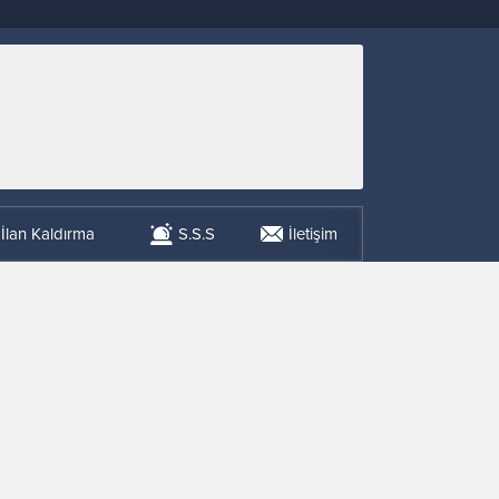
İlan Kaldırma
S.S.S
İletişim