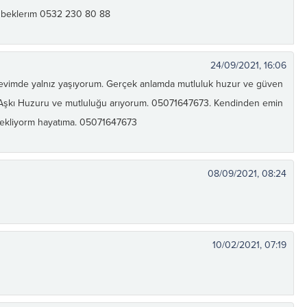
 beklerım 0532 230 80 88
24/09/2021, 16:06
evimde yalnız yaşıyorum. Gerçek anlamda mutluluk huzur ve güven
m Aşkı Huzuru ve mutluluğu arıyorum. 05071647673. Kendinden emin
i bekliyorm hayatıma. 05071647673
08/09/2021, 08:24
10/02/2021, 07:19