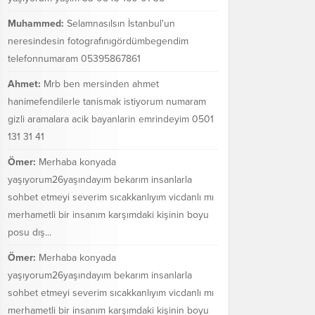
Muhammed:
Selamnasılsın İstanbul'un
neresindesin fotografınıgördümbegendim
telefonnumaram 05395867861
Ahmet:
Mrb ben mersinden ahmet
hanimefendilerle tanismak istiyorum numaram
gizli aramalara acik bayanlarin emrindeyim 0501
131 31 41
Ömer:
Merhaba konyada
yaşıyorum26yaşındayım bekarım insanlarla
sohbet etmeyi severim sıcakkanlıyım vicdanlı mı
merhametli bir insanım karşımdaki kişinin boyu
posu dış...
Ömer:
Merhaba konyada
yaşıyorum26yaşındayım bekarım insanlarla
sohbet etmeyi severim sıcakkanlıyım vicdanlı mı
merhametli bir insanım karşımdaki kişinin boyu