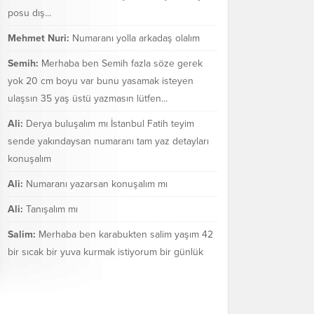
posu dış...
Mehmet Nuri:
Numaranı yolla arkadaş olalım
Semih:
Merhaba ben Semih fazla söze gerek
yok 20 cm boyu var bunu yasamak isteyen
ulaşsın 35 yaş üstü yazmasın lütfen...
Ali:
Derya buluşalım mı İstanbul Fatih teyim
sende yakındaysan numaranı tam yaz detayları
konuşalım
Ali:
Numaranı yazarsan konuşalım mı
Ali:
Tanışalım mı
Salim:
Merhaba ben karabukten salim yaşım 42
bir sıcak bir yuva kurmak istiyorum bir günlük
değil bir ömür boyu mezarakadar benim...