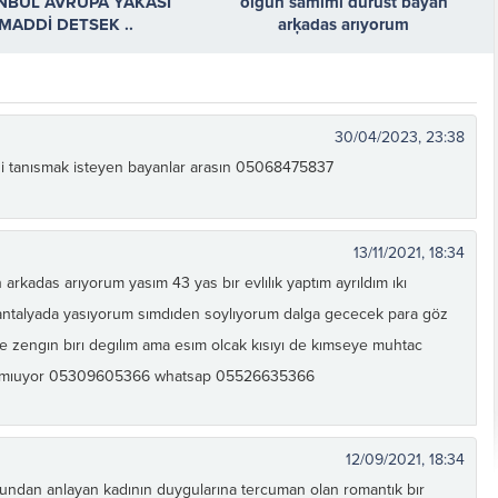
NBUL AVRUPA YAKASI
olgun samimi dürüst bayan
MADDİ DETSEK ..
arķadas arıyorum
30/04/2023, 23:38
i tanısmak isteyen bayanlar arasın 05068475837
13/11/2021, 18:34
rkadas arıyorum yasım 43 yas bır evlılık yaptım ayrıldım ıkı
ntalyada yasıyorum sımdıden soylıyorum dalga gececek para göz
 zengın bırı degılım ama esım olcak kısıyı de kımseye muhtac
edemıuyor 05309605366 whatsap 05526635366
12/09/2021, 18:34
undan anlayan kadının duygularına tercuman olan romantık bır