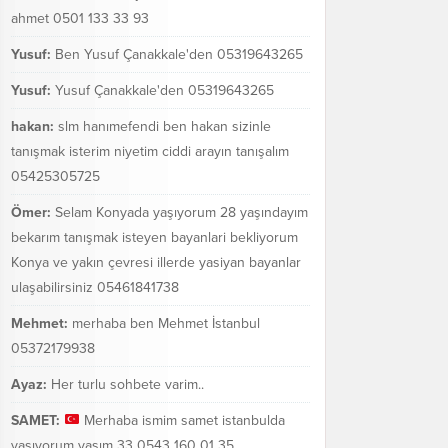
ahmet 0501 133 33 93
Yusuf:
Ben Yusuf Çanakkale'den 05319643265
Yusuf:
Yusuf Çanakkale'den 05319643265
hakan:
slm hanımefendi ben hakan sizinle
tanışmak isterim niyetim ciddi arayın tanışalım
05425305725
Ömer:
Selam Konyada yaşıyorum 28 yaşındayım
bekarım tanışmak isteyen bayanlari bekliyorum
Konya ve yakın çevresi illerde yasiyan bayanlar
ulaşabilirsiniz 05461841738
Mehmet:
merhaba ben Mehmet İstanbul
05372179938
Ayaz:
Her turlu sohbete varim..
SAMET:
Merhaba ismim samet istanbulda
yaşıyorum yaşım 33 0543 160 01 35