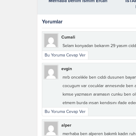
Merhaba benim ismim Ercan
İSTA
Yorumlar
Cumali
Selam konyadan bekarım 29 yasım cidd
Bu Yoruma Cevap Ver
evgin
mrb oncelıkle ben cıddı dusunen bayan a
cocugum var cocuklar annesınde ben a
kımse yazmasın aramasın cunku ben ole
etmem burda ınsan kendısını ıfade 
Bu Yoruma Cevap Ver
alper
merhaba ben alperen bakımlı kadın ruh