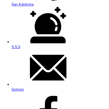
İlan Kaldırma
S.S.S
İletişim