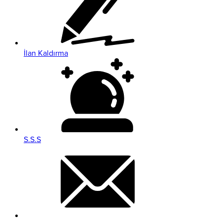
İlan Kaldırma
S.S.S