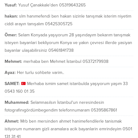
Yusuf:
Yusuf Çanakkale'den 05319643265
hakan:
slm hanımefendi ben hakan sizinle tanışmak isterim niyetim
ciddi arayın tanışalım 05425305725
Ömer:
Selam Konyada yaşıyorum 28 yaşındayım bekarım tanışmak
isteyen bayanlari bekliyorum Konya ve yakın çevresi illerde yasiyan
bayanlar ulaşabilirsiniz 05461841738
Mehmet:
merhaba ben Mehmet İstanbul 05372179938
Ayaz:
Her turlu sohbete varim..
SAMET:
Merhaba ismim samet istanbulda yaşıyorum yaşım 33
0543 160 01 35
Muhammed:
Selamnasılsın İstanbul'un neresindesin
fotografınıgördümbegendim telefonnumaram 05395867861
Ahmet:
Mrb ben mersinden ahmet hanimefendilerle tanismak
istiyorum numaram gizli aramalara acik bayanlarin emrindeyim 0501
131 31 41