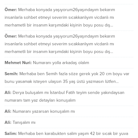
Ömer:
Merhaba konyada yaşıyorum26yaşındayım bekarım
insanlarla sohbet etmeyi severim sıcakkanlıyım vicdanlı mı
merhametli bir insanım karşımdaki kişinin boyu posu dış...
Ömer:
Merhaba konyada yaşıyorum26yaşındayım bekarım
insanlarla sohbet etmeyi severim sıcakkanlıyım vicdanlı mı
merhametli bir insanım karşımdaki kişinin boyu posu dış...
Mehmet Nuri:
Numaranı yolla arkadaş olalım
Semih:
Merhaba ben Semih fazla söze gerek yok 20 cm boyu var
bunu yasamak isteyen ulaşsın 35 yaş üstü yazmasın lütfen...
Ali:
Derya buluşalım mı İstanbul Fatih teyim sende yakındaysan
numaranı tam yaz detayları konuşalım
Ali:
Numaranı yazarsan konuşalım mı
Ali:
Tanışalım mı
Salim:
Merhaba ben karabukten salim yaşım 42 bir sıcak bir yuva