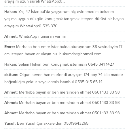
arayışım uzun süreli WhatsApp:0...
Hakan:
Yaş 47 İstanbul'da yaşıyorum hiç evlenmedim bekarım
yaşıma uygun düzgün konuşmak tanışmak isteyen dürüst bir bayan
arayışım WhatsApp:0 535 370...
Ahmet:
WhatsApp numaran var mı
Emre:
Merhaba ben emre İstanbulda oturuyorum 38 yasindayim 17
cm isteyen bayanlar ulaşın hu_hukumdar@hotmail.com
Hakan:
Selam Hakan ben konuşmak istermisin 0545 341 1427
dsttum:
Olgun seven hanım efendi arayışım 174 boy 74 kilo madde
bağımlılığım yoktur saygılarımla İstanbul 0535 015 65 14
Ahmet:
Merhaba bayanlar ben mersinden ahmet 0501 133 33 93
Ahmet:
Merhaba bayanlar ben mersinden ahmet 0501 133 33 93
Ahmet:
Merhaba bayanlar ben mersinden ahmet 0501 133 33 93
Yusuf:
Ben Yusuf Çanakkale'den 05319643265