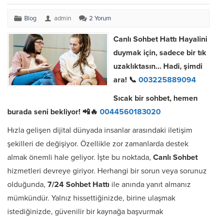
Blog
admin
2 Yorum
Canlı Sohbet Hattı
Hayalini
duymak için, sadece bir tık
uzaklıktasın… Hadi, şimdi
ara! 📞
003225889094
Sıcak bir sohbet, hemen
burada seni bekliyor! 📲🔥
0044560183020
Hızla gelişen dijital dünyada insanlar arasındaki iletişim
şekilleri de değişiyor. Özellikle zor zamanlarda destek
almak önemli hale geliyor. İşte bu noktada,
Canlı Sohbet
hizmetleri devreye giriyor. Herhangi bir sorun veya sorunuz
olduğunda,
7/24 Sohbet Hattı
ile anında yanıt almanız
mümkündür. Yalnız hissettiğinizde, birine ulaşmak
istediğinizde, güvenilir bir kaynağa başvurmak