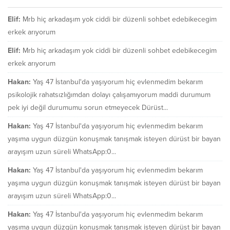
Elif:
Mrb hiç arkadaşım yok ciddi bir düzenli sohbet edebikecegim
erkek arıyorum
Elif:
Mrb hiç arkadaşım yok ciddi bir düzenli sohbet edebikecegim
erkek arıyorum
Hakan:
Yaş 47 İstanbul'da yaşıyorum hiç evlenmedim bekarım
psikolojik rahatsızlığımdan dolayı çalışamıyorum maddi durumum
pek iyi değil durumumu sorun etmeyecek Dürüst...
Hakan:
Yaş 47 İstanbul'da yaşıyorum hiç evlenmedim bekarım
yaşıma uygun düzgün konuşmak tanışmak isteyen dürüst bir bayan
arayışım uzun süreli WhatsApp:0...
Hakan:
Yaş 47 İstanbul'da yaşıyorum hiç evlenmedim bekarım
yaşıma uygun düzgün konuşmak tanışmak isteyen dürüst bir bayan
arayışım uzun süreli WhatsApp:0...
Hakan:
Yaş 47 İstanbul'da yaşıyorum hiç evlenmedim bekarım
yaşıma uygun düzgün konuşmak tanışmak isteyen dürüst bir bayan