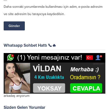
Daha sonraki yorumlarımda kullanılması için adım, e-posta adresim
ve site adresim bu tarayıcıya kaydedilsin.
Whatsapp Sohbet Hattı 📞🔥
arkadaş arıyorum
Sizden Gelen Yorumlar