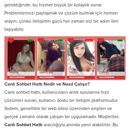
gerektiğinde, bu hizmet büyük bir kolaylık sunar.
Problemlerinizi paylaşmak ve çözüm bulmak için hemen
arayın; çünkü iletişimin gücü her zaman sizi bir adım ileri
taşıyabilir.
Canlı Sohbet Hattı Nedir ve Nasıl Çalışır?
Canlı sohbet hattı, kullanıcıların anlık sorularına hızlı
çözümler sunan, kullanıcı dostu bir iletişim platformudur.
Sistem, genellikle bir web sitesi üzerinden erişilen ve
gerçek zamanlı olarak çalışan bir uygulamadır. Müşteriler,
Canlı Sohbet Hattı
aracılığıyla anında yanıt alabilirler. Bu