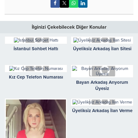
İlginizi Çekebilecek Diğer Konular
İstanbul Sohbet Hattı
Üyeliksiz Arkadaş İlan Sitesi
Kız Cep Telefon Numarası
Bayan Arkadaş Arıyorum
Üyesiz
Üyeliksiz Arkadaş İlan Verme