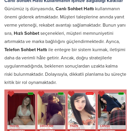
Canlı Sohbet Hattı Kullanmanın İşinize Sağladığı Katkılar
Günümüz iş dünyasında,
Canlı Sohbet Hattı
kullanmanın
önemi giderek artmaktadır. Müşteri taleplerine anında yanıt
verme yeteneği, rekabet avantajı sağlamaktadır. Bunun yanı
sıra,
Hızlı Sohbet
seçenekleri, müşteri memnuniyetini
artırmakta ve marka bağlılığını güçlendirmektedir. Ayrıca,
Telefon Sohbet Hattı
ile entegre bir sistem kurmak, iletişimi
daha da verimli hâle getirir. Ancak, doğru stratejilerle
uygulanmadığında, beklenen sonuçlardan uzakta kalma
riski bulunmaktadır. Dolayısıyla, dikkatli planlama bu süreçte
kritik bir rol oynamaktadır.