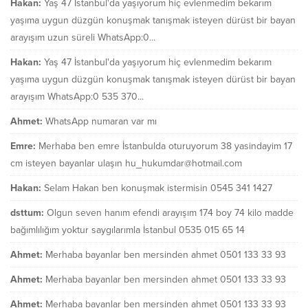
Hakan:
Yaş 47 İstanbul'da yaşıyorum hiç evlenmedim bekarım
yaşıma uygun düzgün konuşmak tanışmak isteyen dürüst bir bayan
arayışım uzun süreli WhatsApp:0...
Hakan:
Yaş 47 İstanbul'da yaşıyorum hiç evlenmedim bekarım
yaşıma uygun düzgün konuşmak tanışmak isteyen dürüst bir bayan
arayışım WhatsApp:0 535 370...
Ahmet:
WhatsApp numaran var mı
Emre:
Merhaba ben emre İstanbulda oturuyorum 38 yasindayim 17
cm isteyen bayanlar ulaşın hu_hukumdar@hotmail.com
Hakan:
Selam Hakan ben konuşmak istermisin 0545 341 1427
dsttum:
Olgun seven hanım efendi arayışım 174 boy 74 kilo madde
bağımlılığım yoktur saygılarımla İstanbul 0535 015 65 14
Ahmet:
Merhaba bayanlar ben mersinden ahmet 0501 133 33 93
Ahmet:
Merhaba bayanlar ben mersinden ahmet 0501 133 33 93
Ahmet:
Merhaba bayanlar ben mersinden ahmet 0501 133 33 93