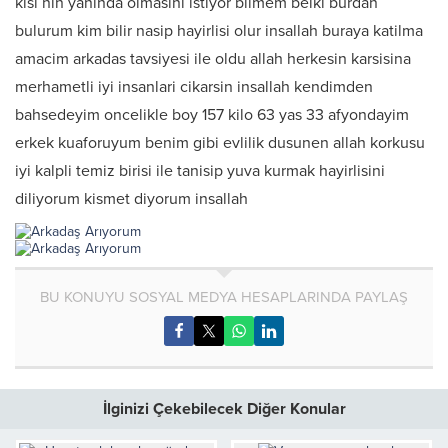
kisi nin yaninda olmasini istiyor bilmem belki burdan
bulurum kim bilir nasip hayirlisi olur insallah buraya katilma
amacim arkadas tavsiyesi ile oldu allah herkesin karsisina
merhametli iyi insanlari cikarsin insallah kendimden
bahsedeyim oncelikle boy 157 kilo 63 yas 33 afyondayim
erkek kuaforuyum benim gibi evlilik dusunen allah korkusu
iyi kalpli temiz birisi ile tanisip yuva kurmak hayirlisini
diliyorum kismet diyorum insallah
BU KONUYU SOSYAL MEDYA HESAPLARINDA PAYLAŞ
İlginizi Çekebilecek Diğer Konular