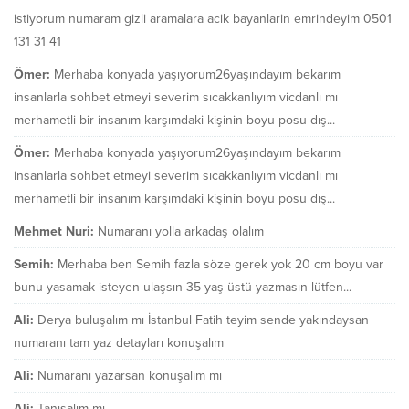
istiyorum numaram gizli aramalara acik bayanlarin emrindeyim 0501
131 31 41
Ömer:
Merhaba konyada yaşıyorum26yaşındayım bekarım
insanlarla sohbet etmeyi severim sıcakkanlıyım vicdanlı mı
merhametli bir insanım karşımdaki kişinin boyu posu dış...
Ömer:
Merhaba konyada yaşıyorum26yaşındayım bekarım
insanlarla sohbet etmeyi severim sıcakkanlıyım vicdanlı mı
merhametli bir insanım karşımdaki kişinin boyu posu dış...
Mehmet Nuri:
Numaranı yolla arkadaş olalım
Semih:
Merhaba ben Semih fazla söze gerek yok 20 cm boyu var
bunu yasamak isteyen ulaşsın 35 yaş üstü yazmasın lütfen...
Ali:
Derya buluşalım mı İstanbul Fatih teyim sende yakındaysan
numaranı tam yaz detayları konuşalım
Ali:
Numaranı yazarsan konuşalım mı
Ali:
Tanışalım mı