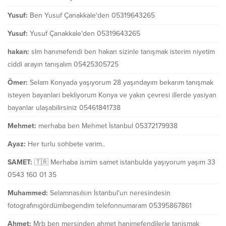
Yusuf:
Ben Yusuf Çanakkale'den 05319643265
Yusuf:
Yusuf Çanakkale'den 05319643265
hakan:
slm hanımefendi ben hakan sizinle tanışmak isterim niyetim
ciddi arayın tanışalım 05425305725
Ömer:
Selam Konyada yaşıyorum 28 yaşındayım bekarım tanışmak
isteyen bayanlari bekliyorum Konya ve yakın çevresi illerde yasiyan
bayanlar ulaşabilirsiniz 05461841738
Mehmet:
merhaba ben Mehmet İstanbul 05372179938
Ayaz:
Her turlu sohbete varim..
SAMET:
🇹🇷 Merhaba ismim samet istanbulda yaşıyorum yaşım 33
0543 160 01 35
Muhammed:
Selamnasılsın İstanbul'un neresindesin
fotografınıgördümbegendim telefonnumaram 05395867861
Ahmet:
Mrb ben mersinden ahmet hanimefendilerle tanismak