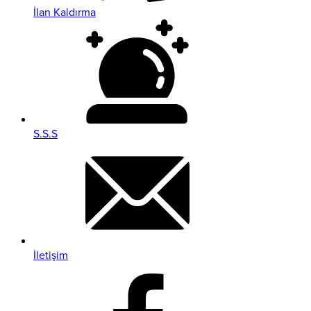
İlan Kaldırma
S.S.S
İletişim