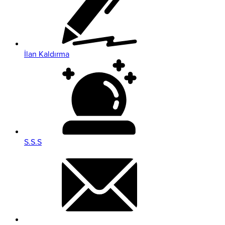
İlan Kaldırma
S.S.S