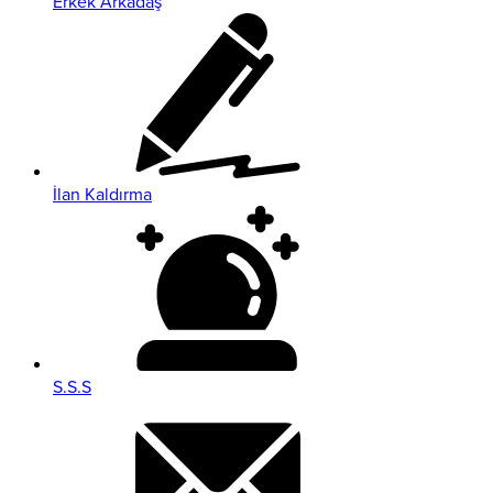
Erkek Arkadaş
İlan Kaldırma
S.S.S