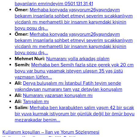
bayanlarin emrindeyim 0501 131 31 41
Ömer:
Merhaba konyada yaşıyorum26yaşındayım
bekarım insanlarla sohbet etmeyi severim sıcakkanlıyım
vicdanlı mı merhametli bir insanım karşımdaki kişinin
boyu posu dış...
Ömer:
Merhaba konyada yaşıyorum26yaşındayım
bekarım insanlarla sohbet etmeyi severim sıcakkanlıyım
vicdanlı mı merhametli bir insanım karşımdaki kişinin
boyu posu dış...
Mehmet Nuri:
Numaranı yolla arkadaş olalım
Semih:
Merhaba ben Semih fazla söze gerek yok 20 cm
boyu var bunu yasamak isteyen ulaşsın 35 yaş üstü
yazmasın lütfen...
Ali:
Derya buluşalım mı İstanbul Fatih teyim sende
yakındaysan numaranı tam yaz detayları konuşalım
Ali:
Numaranı yazarsan konuşalım mı
Ali:
Tanışalım mı
Salim:
Merhaba ben karabukten salim yaşım 42 bir sıcak
bir yuva kurmak istiyorum bir günlük değil bir ömür boyu
mezarakadar benim...
Kullanım koşulları – İlan ve Yorum Sözleşmesi