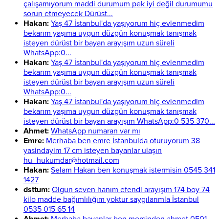
çalışamıyorum maddi durumum pek iyi değil durumumu
sorun etmeyecek Dürüst...
Hakan:
Yaş 47 İstanbul'da yaşıyorum hiç evlenmedim
bekarım yaşıma uygun düzgün konuşmak tanışmak
isteyen dürüst bir bayan arayışım uzun süreli
WhatsApp:0...
Hakan:
Yaş 47 İstanbul'da yaşıyorum hiç evlenmedim
bekarım yaşıma uygun düzgün konuşmak tanışmak
isteyen dürüst bir bayan arayışım uzun süreli
WhatsApp:0...
Hakan:
Yaş 47 İstanbul'da yaşıyorum hiç evlenmedim
bekarım yaşıma uygun düzgün konuşmak tanışmak
isteyen dürüst bir bayan arayışım WhatsApp:0 535 370...
Ahmet:
WhatsApp numaran var mı
Emre:
Merhaba ben emre İstanbulda oturuyorum 38
yasindayim 17 cm isteyen bayanlar ulaşın
hu_hukumdar@hotmail.com
Hakan:
Selam Hakan ben konuşmak istermisin 0545 341
1427
dsttum:
Olgun seven hanım efendi arayışım 174 boy 74
kilo madde bağımlılığım yoktur saygılarımla İstanbul
0535 015 65 14