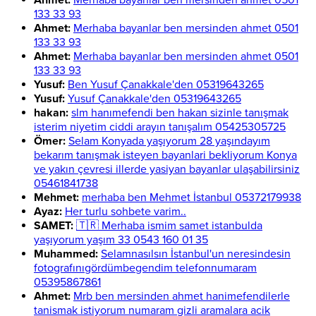
Ahmet:
Merhaba bayanlar ben mersinden ahmet 0501
133 33 93
Ahmet:
Merhaba bayanlar ben mersinden ahmet 0501
133 33 93
Ahmet:
Merhaba bayanlar ben mersinden ahmet 0501
133 33 93
Yusuf:
Ben Yusuf Çanakkale'den 05319643265
Yusuf:
Yusuf Çanakkale'den 05319643265
hakan:
slm hanımefendi ben hakan sizinle tanışmak
isterim niyetim ciddi arayın tanışalım 05425305725
Ömer:
Selam Konyada yaşıyorum 28 yaşındayım
bekarım tanışmak isteyen bayanlari bekliyorum Konya
ve yakın çevresi illerde yasiyan bayanlar ulaşabilirsiniz
05461841738
Mehmet:
merhaba ben Mehmet İstanbul 05372179938
Ayaz:
Her turlu sohbete varim..
SAMET:
🇹🇷 Merhaba ismim samet istanbulda
yaşıyorum yaşım 33 0543 160 01 35
Muhammed:
Selamnasılsın İstanbul'un neresindesin
fotografınıgördümbegendim telefonnumaram
05395867861
Ahmet:
Mrb ben mersinden ahmet hanimefendilerle
tanismak istiyorum numaram gizli aramalara acik