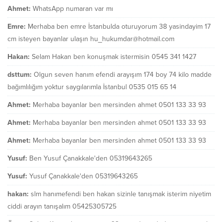
Ahmet:
WhatsApp numaran var mı
Emre:
Merhaba ben emre İstanbulda oturuyorum 38 yasindayim 17
cm isteyen bayanlar ulaşın hu_hukumdar@hotmail.com
Hakan:
Selam Hakan ben konuşmak istermisin 0545 341 1427
dsttum:
Olgun seven hanım efendi arayışım 174 boy 74 kilo madde
bağımlılığım yoktur saygılarımla İstanbul 0535 015 65 14
Ahmet:
Merhaba bayanlar ben mersinden ahmet 0501 133 33 93
Ahmet:
Merhaba bayanlar ben mersinden ahmet 0501 133 33 93
Ahmet:
Merhaba bayanlar ben mersinden ahmet 0501 133 33 93
Yusuf:
Ben Yusuf Çanakkale'den 05319643265
Yusuf:
Yusuf Çanakkale'den 05319643265
hakan:
slm hanımefendi ben hakan sizinle tanışmak isterim niyetim
ciddi arayın tanışalım 05425305725