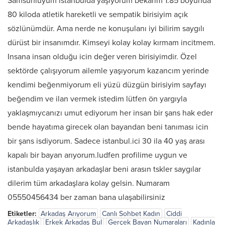
Samsunluyum istanbulda yaşıyorum bekarım 1.85 boyunda
80 kiloda atletik hareketli ve sempatik birisiyim açık
sözlünümdür. Ama nerde ne konuşulanı iyi bilirim saygılı
dürüst bir insanımdır. Kimseyi kolay kolay kırmam incitmem.
Insana insan olduğu icin değer veren birisiyimdir. Özel
sektörde çalışıyorum ailemle yaşıyorum kazancım yerinde
kendimi beğenmiyorum eli yüzü düzgün birisiyim sayfayı
beğendim ve ilan vermek istedim lütfen ön yargıyla
yaklaşmıycanızı umut ediyorum her insan bir şans hak eder
bende hayatıma girecek olan bayandan beni tanıması icin
bir şans isdiyorum. Sadece istanbul.ici 30 ila 40 yaş arası
kapalı bir bayan arıyorum.ludfen profilime uygun ve
istanbulda yaşayan arkadaşlar beni arasın tskler saygılar
dilerim tüm arkadaşlara kolay gelsin. Numaram
05550456434 ber zaman bana ulaşabilirsiniz
Etiketler:
Arkadaş Arıyorum
Canlı Sohbet Kadın
Ciddi
Arkadaşlık
Erkek Arkadaş Bul
Gerçek Bayan Numaraları
Kadınla