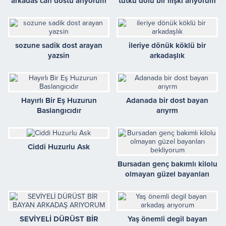
arkadas can dostu arıyorum
tutku dolu bir ilişki arıyorum
sozune sadik dost arayan
ileriye dönük köklü bir
yazsin
arkadaşlık
Hayırlı Bir Eş Huzurun
Adanada bir dost bayan
Baslangıcıdır
arıyrm
Ciddi Huzurlu Ask
Bursadan genç bakımlı kilolu
olmayan güzel bayanları
bekliyorum
SEVİYELİ DÜRÜST BİR
Yaş önemli degil bayan