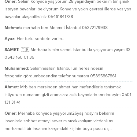
Ömer:
Selam Konyada yaşıyorum 28 yaşındayım bekarım tanışmak
isteyen bayanlari bekliyorum Konya ve yakın çevresi illerde yasiyan
bayanlar ulaşabilirsiniz 05461841738
Mehmet:
merhaba ben Mehmet İstanbul 05372179938
Ayaz:
Her turlu sohbete varim..
SAMET:
🇹🇷 Merhaba ismim samet istanbulda yaşıyorum yaşım 33
0543 160 01 35
Muhammed:
Selamnasılsın İstanbul'un neresindesin
fotografınıgördümbegendim telefonnumaram 05395867861
Ahmet:
Mrb ben mersinden ahmet hanimefendilerle tanismak
istiyorum numaram gizli aramalara acik bayanlarin emrindeyim 0501
131 31 41
Ömer:
Merhaba konyada yaşıyorum26yaşındayım bekarım
insanlarla sohbet etmeyi severim sıcakkanlıyım vicdanlı mı
merhametli bir insanım karşımdaki kişinin boyu posu dış...