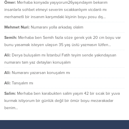
Ömer:
Merhaba konyada yaşıyorum26yaşındayım bekarım
insanlarla sohbet etmeyi severim sıcakkanlıyım vicdanlı mı
merhametli bir insanım karşımdaki kişinin boyu posu dış...
Mehmet Nuri:
Numaranı yolla arkadaş olalım
Semih:
Merhaba ben Semih fazla söze gerek yok 20 cm boyu var
bunu yasamak isteyen ulaşsın 35 yaş üstü yazmasın lütfen...
Ali:
Derya buluşalım mı İstanbul Fatih teyim sende yakındaysan
numaranı tam yaz detayları konuşalım
Ali:
Numaranı yazarsan konuşalım mı
Ali:
Tanışalım mı
Salim:
Merhaba ben karabukten salim yaşım 42 bir sıcak bir yuva
kurmak istiyorum bir günlük değil bir ömür boyu mezarakadar
benim...