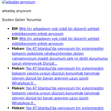
arkadaş arıyorum
Sizden Gelen Yorumlar
Elif:
Mrb hiç arkadaşım yok ciddi bir düzenli sohbet
edebikecegim erkek arıyorum
Elif:
Mrb hiç arkadaşım yok ciddi bir düzenli sohbet
edebikecegim erkek arıyorum
Hakan:
Yaş 47 İstanbul'da yaşıyorum hiç evlenmedim
bekarım psikolojik rahatsızlığımdan dolayı
çalışamıyorum maddi durumum pek iyi değil durumumu
sorun etmeyecek Dürüst...
Hakan:
Yaş 47 İstanbul'da yaşıyorum hiç evlenmedim
bekarım yaşıma uygun düzgün konuşmak tanışmak
isteyen dürüst bir bayan arayışım uzun süreli
WhatsApp:0...
Hakan:
Yaş 47 İstanbul'da yaşıyorum hiç evlenmedim
bekarım yaşıma uygun düzgün konuşmak tanışmak
isteyen dürüst bir bayan arayışım uzun süreli
WhatsApp:0...
Hakan:
Yaş 47 İstanbul'da yaşıyorum hiç evlenmedim