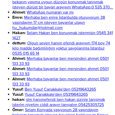
bekarım yaşıma uygun düzgün konuşmak tanışmak
isteyen dürüst bir bayan arayışım WhatsApp:0 535 370...
Ahmet:
WhatsApp numaran var mı
Emre:
Merhaba ben emre İstanbulda oturuyorum 38
yasindayim 17 cm isteyen bayanlar ulaşın
hu_hukumdar@hotmail.com
Hakan:
Selam Hakan ben konuşmak istermisin 0545 341
1427
dsttum:
Olgun seven hanım efendi arayışım 174 boy 74
kilo madde bağımlılığım yoktur saygılarımla İstanbul
0535 015 65 14
Ahmet:
Merhaba bayanlar ben mersinden ahmet 0501
133 33 93
Ahmet:
Merhaba bayanlar ben mersinden ahmet 0501
133 33 93
Ahmet:
Merhaba bayanlar ben mersinden ahmet 0501
133 33 93
Yusuf:
Ben Yusuf Çanakkale'den 05319643265
Yusuf:
Yusuf Çanakkale'den 05319643265
hakan:
slm hanımefendi ben hakan sizinle tanışmak
isterim niyetim ciddi arayın tanışalım 05425305725
Ömer:
Selam Konyada yaşıyorum 28 yaşındayım