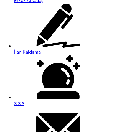
Erkek Arkadaş
İlan Kaldırma
S.S.S