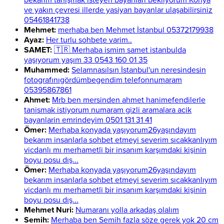
bekarım tanışmak isteyen bayanlari bekliyorum Konya
ve yakın çevresi illerde yasiyan bayanlar ulaşabilirsiniz
05461841738
Mehmet:
merhaba ben Mehmet İstanbul 05372179938
Ayaz:
Her turlu sohbete varim..
SAMET:
🇹🇷 Merhaba ismim samet istanbulda
yaşıyorum yaşım 33 0543 160 01 35
Muhammed:
Selamnasılsın İstanbul'un neresindesin
fotografınıgördümbegendim telefonnumaram
05395867861
Ahmet:
Mrb ben mersinden ahmet hanimefendilerle
tanismak istiyorum numaram gizli aramalara acik
bayanlarin emrindeyim 0501 131 31 41
Ömer:
Merhaba konyada yaşıyorum26yaşındayım
bekarım insanlarla sohbet etmeyi severim sıcakkanlıyım
vicdanlı mı merhametli bir insanım karşımdaki kişinin
boyu posu dış...
Ömer:
Merhaba konyada yaşıyorum26yaşındayım
bekarım insanlarla sohbet etmeyi severim sıcakkanlıyım
vicdanlı mı merhametli bir insanım karşımdaki kişinin
boyu posu dış...
Mehmet Nuri:
Numaranı yolla arkadaş olalım
Semih:
Merhaba ben Semih fazla söze gerek yok 20 cm