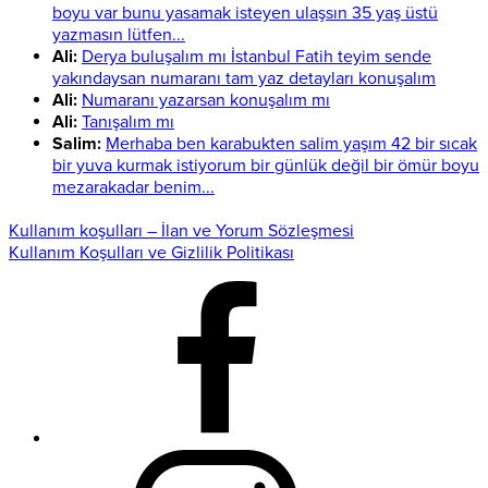
boyu var bunu yasamak isteyen ulaşsın 35 yaş üstü
yazmasın lütfen...
Ali:
Derya buluşalım mı İstanbul Fatih teyim sende
yakındaysan numaranı tam yaz detayları konuşalım
Ali:
Numaranı yazarsan konuşalım mı
Ali:
Tanışalım mı
Salim:
Merhaba ben karabukten salim yaşım 42 bir sıcak
bir yuva kurmak istiyorum bir günlük değil bir ömür boyu
mezarakadar benim...
Kullanım koşulları – İlan ve Yorum Sözleşmesi
Kullanım Koşulları ve Gizlilik Politikası