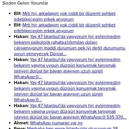
Sizden Gelen Yorumlar
Elif:
Mrb hiç arkadaşım yok ciddi bir düzenli sohbet
edebikecegim erkek arıyorum
Elif:
Mrb hiç arkadaşım yok ciddi bir düzenli sohbet
edebikecegim erkek arıyorum
Hakan:
Yaş 47 İstanbul'da yaşıyorum hiç evlenmedim
bekarım psikolojik rahatsızlığımdan dolayı
çalışamıyorum maddi durumum pek iyi değil durumumu
sorun etmeyecek Dürüst...
Hakan:
Yaş 47 İstanbul'da yaşıyorum hiç evlenmedim
bekarım yaşıma uygun düzgün konuşmak tanışmak
isteyen dürüst bir bayan arayışım uzun süreli
WhatsApp:0...
Hakan:
Yaş 47 İstanbul'da yaşıyorum hiç evlenmedim
bekarım yaşıma uygun düzgün konuşmak tanışmak
isteyen dürüst bir bayan arayışım uzun süreli
WhatsApp:0...
Hakan:
Yaş 47 İstanbul'da yaşıyorum hiç evlenmedim
bekarım yaşıma uygun düzgün konuşmak tanışmak
isteyen dürüst bir bayan arayışım WhatsApp:0 535 370...
Ahmet:
WhatsApp numaran var mı
Emre:
Merhaba ben emre İstanbulda oturuyorum 38