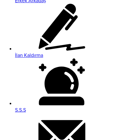
Erkek Arkadaş
İlan Kaldırma
S.S.S