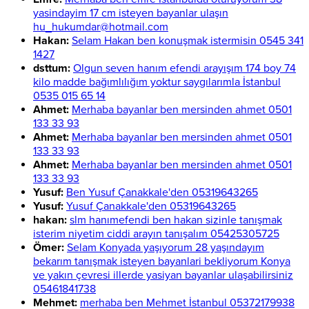
yasindayim 17 cm isteyen bayanlar ulaşın
hu_hukumdar@hotmail.com
Hakan:
Selam Hakan ben konuşmak istermisin 0545 341
1427
dsttum:
Olgun seven hanım efendi arayışım 174 boy 74
kilo madde bağımlılığım yoktur saygılarımla İstanbul
0535 015 65 14
Ahmet:
Merhaba bayanlar ben mersinden ahmet 0501
133 33 93
Ahmet:
Merhaba bayanlar ben mersinden ahmet 0501
133 33 93
Ahmet:
Merhaba bayanlar ben mersinden ahmet 0501
133 33 93
Yusuf:
Ben Yusuf Çanakkale'den 05319643265
Yusuf:
Yusuf Çanakkale'den 05319643265
hakan:
slm hanımefendi ben hakan sizinle tanışmak
isterim niyetim ciddi arayın tanışalım 05425305725
Ömer:
Selam Konyada yaşıyorum 28 yaşındayım
bekarım tanışmak isteyen bayanlari bekliyorum Konya
ve yakın çevresi illerde yasiyan bayanlar ulaşabilirsiniz
05461841738
Mehmet:
merhaba ben Mehmet İstanbul 05372179938