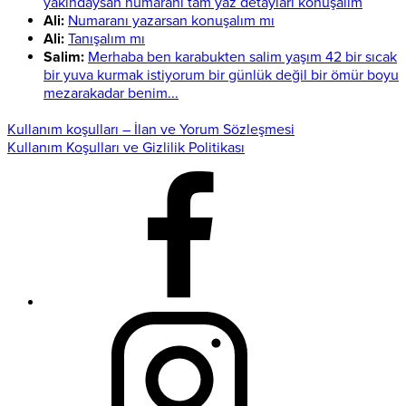
yakındaysan numaranı tam yaz detayları konuşalım
Ali:
Numaranı yazarsan konuşalım mı
Ali:
Tanışalım mı
Salim:
Merhaba ben karabukten salim yaşım 42 bir sıcak
bir yuva kurmak istiyorum bir günlük değil bir ömür boyu
mezarakadar benim...
Kullanım koşulları – İlan ve Yorum Sözleşmesi
Kullanım Koşulları ve Gizlilik Politikası