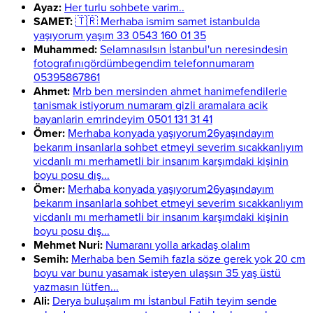
Ayaz:
Her turlu sohbete varim..
SAMET:
🇹🇷 Merhaba ismim samet istanbulda
yaşıyorum yaşım 33 0543 160 01 35
Muhammed:
Selamnasılsın İstanbul'un neresindesin
fotografınıgördümbegendim telefonnumaram
05395867861
Ahmet:
Mrb ben mersinden ahmet hanimefendilerle
tanismak istiyorum numaram gizli aramalara acik
bayanlarin emrindeyim 0501 131 31 41
Ömer:
Merhaba konyada yaşıyorum26yaşındayım
bekarım insanlarla sohbet etmeyi severim sıcakkanlıyım
vicdanlı mı merhametli bir insanım karşımdaki kişinin
boyu posu dış...
Ömer:
Merhaba konyada yaşıyorum26yaşındayım
bekarım insanlarla sohbet etmeyi severim sıcakkanlıyım
vicdanlı mı merhametli bir insanım karşımdaki kişinin
boyu posu dış...
Mehmet Nuri:
Numaranı yolla arkadaş olalım
Semih:
Merhaba ben Semih fazla söze gerek yok 20 cm
boyu var bunu yasamak isteyen ulaşsın 35 yaş üstü
yazmasın lütfen...
Ali:
Derya buluşalım mı İstanbul Fatih teyim sende