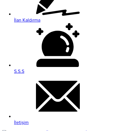
İlan Kaldırma
S.S.S
İletişim