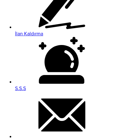
İlan Kaldırma
S.S.S