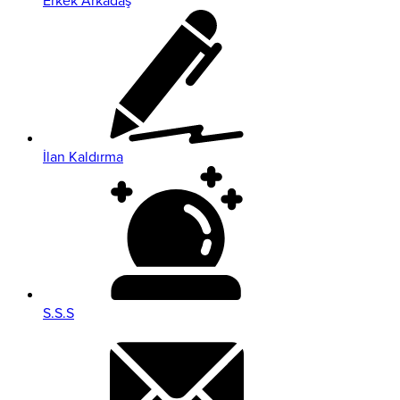
Erkek Arkadaş
İlan Kaldırma
S.S.S